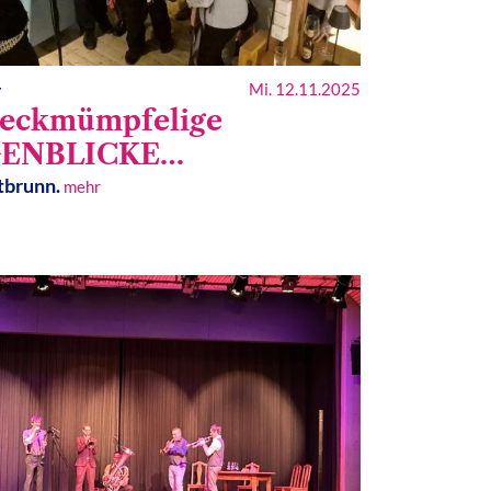
Mi. 12.11.2025
r
reckmümpfelige
ENBLICKE…
ltbrunn.
mehr