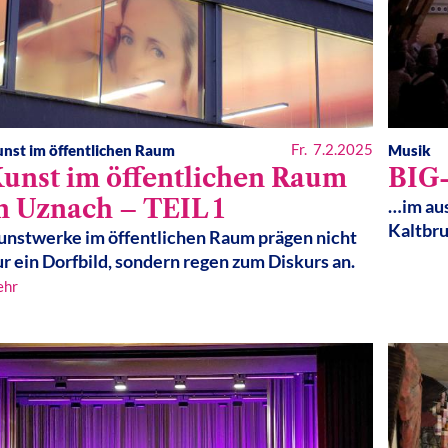
Fr. 7.2.2025
nst im öffentlichen Raum
Musik
unst im öffentlichen Raum
BIG
n Uznach – TEIL 1
…im aus
Kaltbr
unstwerke im öffentlichen Raum prägen nicht
r ein Dorfbild, sondern regen zum Diskurs an.
ehr