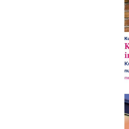
Ku
K
i
K
nu
m