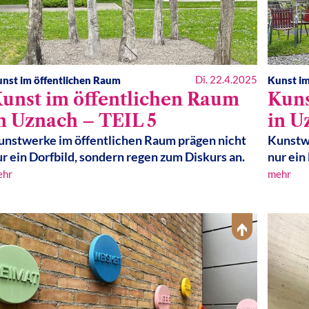
Di. 22.4.2025
nst im öffentlichen Raum
Kunst im
unst im öffentlichen Raum
Kuns
n Uznach – TEIL 5
in U
unstwerke im öffentlichen Raum prägen nicht
Kunstwe
r ein Dorfbild, sondern regen zum Diskurs an.
nur ein
ehr
mehr