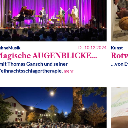
Di. 10.12.2024
ühne
Musik
Kunst
agische AUGENBLICKE...
Rot
..mit Thomas Gansch und seiner
…von Ev
eihnachtsschlagertherapie.
mehr