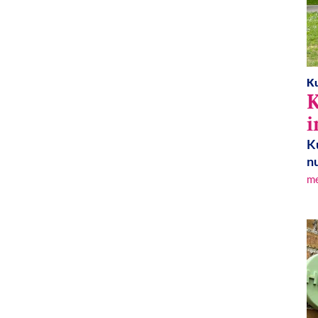
Ku
K
i
K
nu
m