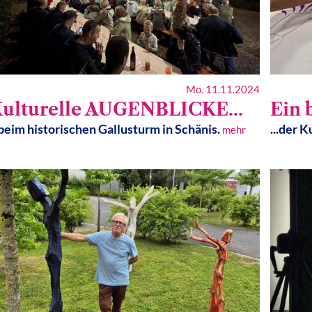
Mo. 11.11.2024
ulturelle AUGENBLICKE...
Ein 
.beim historischen Gallusturm in Schänis.
...der 
mehr