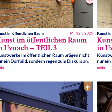
Mi. 12.3.2025
nst im öffentlichen Raum
Kunst im
unst im öffentlichen Raum
Kuns
n Uznach – TEIL 3
in U
unstwerke im öffentlichen Raum prägen nicht
Kunstwe
r ein Dorfbild, sondern regen zum Diskurs an.
nur ein
ehr
mehr