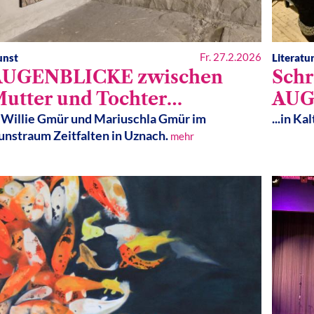
Fr. 27.2.2026
unst
Literatu
AUGENBLICKE zwischen
Sch
utter und Tochter…
AUG
 Willie Gmür und Mariuschla Gmür im
...in Ka
unstraum Zeitfalten in Uznach.
mehr