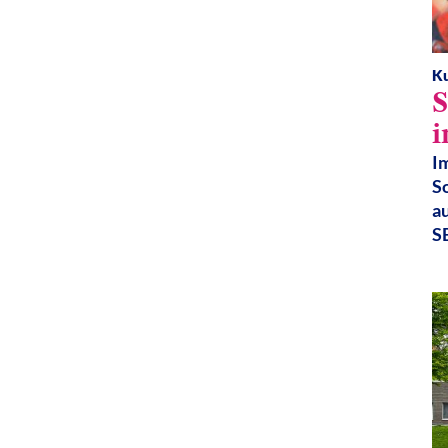
K
i
I
S
a
S