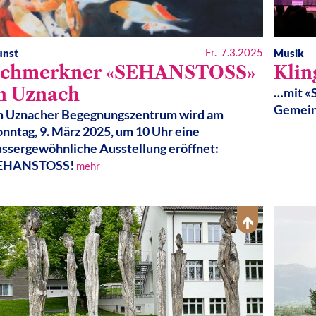
Fr. 7.3.2025
unst
Musik
Schmerkner «SEHANSTOSS»
Kli
n Uznach
…mit «S
Gemein
m Uznacher Begegnungszentrum wird am
onntag, 9. März 2025, um 10 Uhr eine
ussergewöhnliche Ausstellung eröffnet:
EHANSTOSS!
mehr