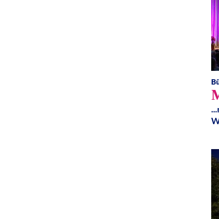
B
M
.
W