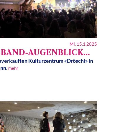
Mi. 15.1.2025
-BAND-AUGENBLICK…
verkauften Kulturzentrum «Dröschi» in
unn.
mehr