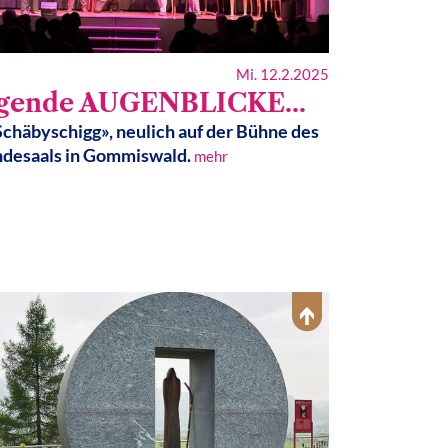
Mi. 12.2.2025
ngende AUGENBLICKE...
chäbyschigg», neulich auf der Bühne des
desaals in Gommiswald.
mehr