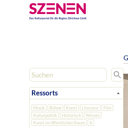
G
Ressorts
Musik
Bühne
Kunst
Literatur
Film
Kulturpolitik
Historisch
Wissen
Kunst im öffentlichen Raum
X