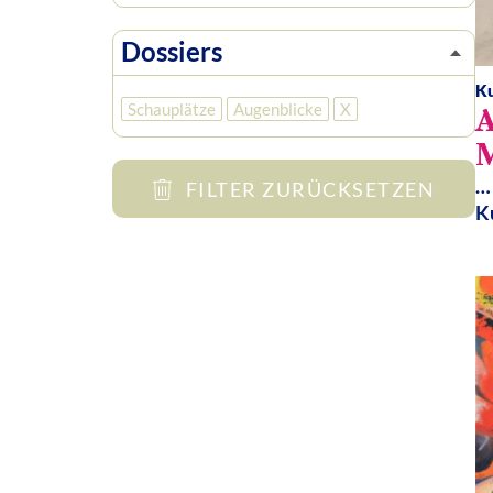
Dossiers
K
Schauplätze
Augenblicke
X
M
…
FILTER ZURÜCKSETZEN
K