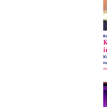
Ku
K
i
K
nu
m